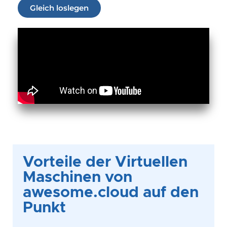
Gleich loslegen
Vorteile der Virtuellen
Maschinen von
awesome.cloud auf den
Punkt​