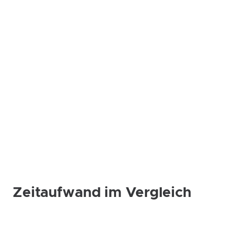
Pers. Aufwand (AD)
2 bis 5
min
Bereitstellung durch System
15 bis 25
min
Backup und Monitoring
2 bis 5
min
(Klicks, um Parameter und E-Mail
für Alerts zu setzen)
Zeitaufwand im Vergleich