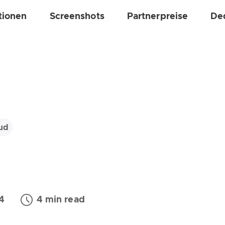
tionen
Screenshots
Partnerpreise
De
ud
4
4 min read