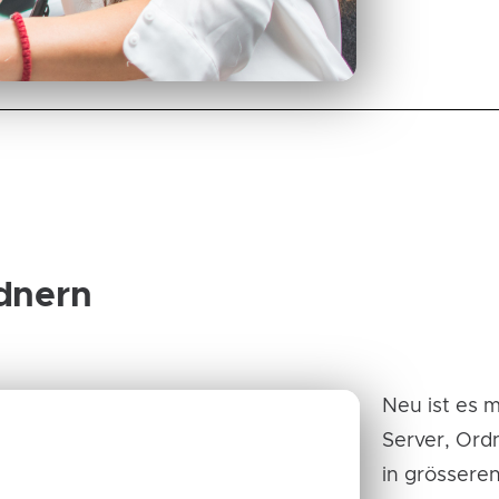
dnern
Neu ist es m
Server, Ordn
in grössere