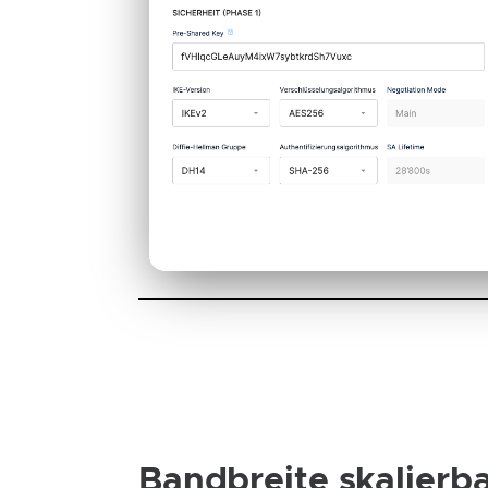
Bandbreite skalierba