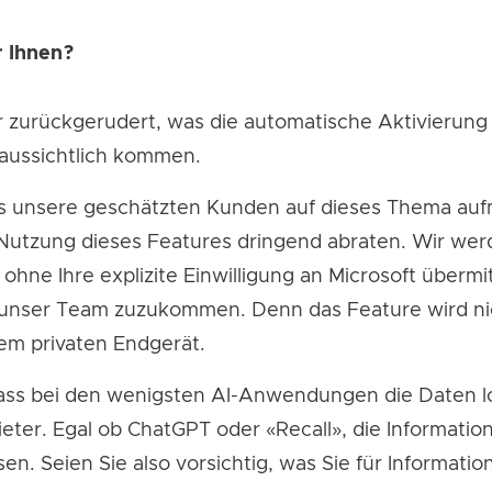
 Ihnen?
ar zurückgerudert, was die automatische Aktivierun
oraussichtlich kommen.
e als unsere geschätzten Kunden auf dieses Thema a
 Nutzung dieses Features dringend abraten. Wir wer
hne Ihre explizite Einwilligung an Microsoft übermi
f unser Team zuzukommen. Denn das Feature wird ni
em privaten Endgerät.
 dass bei den wenigsten AI-Anwendungen die Daten l
ieter. Egal ob ChatGPT oder
«Recall»
, die Informatio
en. Seien Sie also vorsichtig, was Sie für Informatio