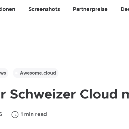
tionen
Screenshots
Partnerpreise
De
ws
Awesome.cloud
er Schweizer Cloud
6
1 min read