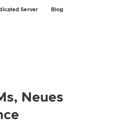
dicated Server
Blog
VMs, Neues
nce